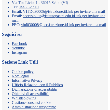
Via Tito Livio, 1 - 36015 Schio (VI)
Tel:
0445 529902
Email:
VITD030008@istruzione.it
Link per inviare una mail
Email:
accessibilita@istitutopasini.edu.it
Link per inviare una
mail
PEC:
vitd030008@pec.istruzione.it
Link per inviare una mail
Seguici su
Facebook
Youtube
Instagram
Sezione Link Utili
Cookie policy
Note legali
Informativa Privacy
Ufficio Relazioni con il Pubblico
Dichiarazione di accessibilità
Obiettivi di accessibilità
Whistleblowing
Gestione consensi cookie
Amministrazione trasparente