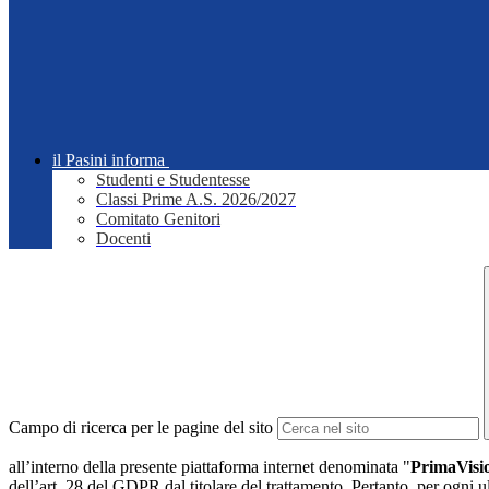
il Pasini informa
Studenti e Studentesse
Classi Prime A.S. 2026/2027
Comitato Genitori
Docenti
Campo di ricerca per le pagine del sito
all’interno della presente piattaforma internet denominata "
PrimaVis
dell’art. 28 del GDPR dal titolare del trattamento. Pertanto, per ogni ul