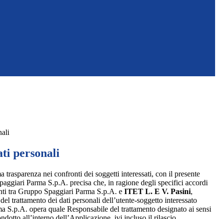
nali
ti personali
a trasparenza nei confronti dei soggetti interessati, con il presente
giari Parma S.p.A. precisa che, in ragione degli specifici accordi
renti tra Gruppo Spaggiari Parma S.p.A. e
ITET L. E V. Pasini
,
 del trattamento dei dati personali dell’utente-soggetto interessato
 S.p.A. opera quale Responsabile del trattamento designato ai sensi
dotto all’interno dell’Applicazione, ivi incluso il rilascio