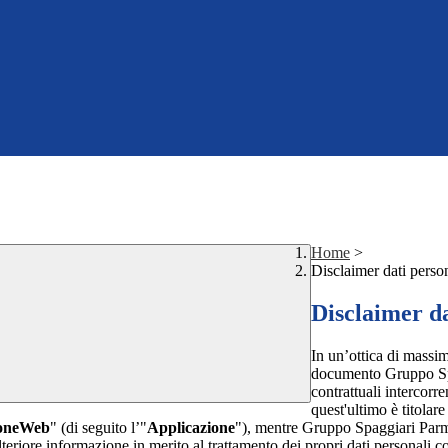
Home
>
Disclaimer dati perso
Disclaimer da
In un’ottica di massim
documento Gruppo Spag
contrattuali intercor
quest'ultimo è titolare
ioneWeb
" (di seguito l’"
Applicazione
"), mentre Gruppo Spaggiari Parma
teriore informazione in merito al trattamento dei propri dati personali con