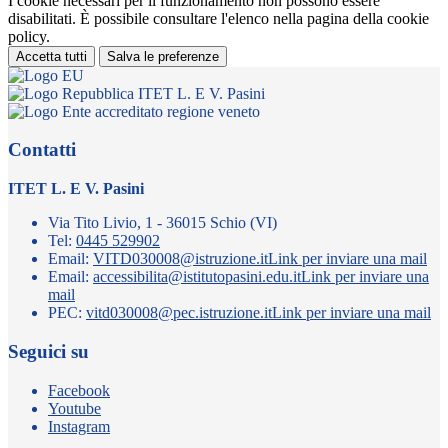
I cookie necessari per il funzionamento non possono essere
disabilitati. È possibile consultare l'elenco nella pagina della cookie
policy.
Accetta tutti
Salva le preferenze
ITET L. E V. Pasini
Contatti
ITET L. E V. Pasini
Via Tito Livio, 1 - 36015 Schio (VI)
Tel:
0445 529902
Email:
VITD030008@istruzione.it
Link per inviare una mail
Email:
accessibilita@istitutopasini.edu.it
Link per inviare una
mail
PEC:
vitd030008@pec.istruzione.it
Link per inviare una mail
Seguici su
Facebook
Youtube
Instagram