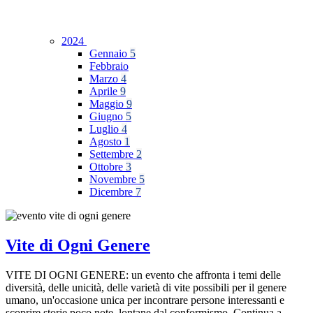
2024
Gennaio
5
Febbraio
Marzo
4
Aprile
9
Maggio
9
Giugno
5
Luglio
4
Agosto
1
Settembre
2
Ottobre
3
Novembre
5
Dicembre
7
Vite di Ogni Genere
VITE DI OGNI GENERE: un evento che affronta i temi delle
diversità, delle unicità, delle varietà di vite possibili per il genere
umano, un'occasione unica per incontrare persone interessanti e
scoprire storie poco note, lontane dal conformismo. Continua a