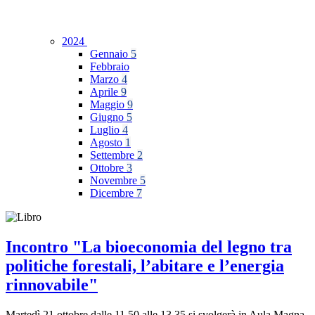
2024
Gennaio
5
Febbraio
Marzo
4
Aprile
9
Maggio
9
Giugno
5
Luglio
4
Agosto
1
Settembre
2
Ottobre
3
Novembre
5
Dicembre
7
Incontro "La bioeconomia del legno tra
politiche forestali, l’abitare e l’energia
rinnovabile"
Martedì 21 ottobre dalle 11.50 alle 13.35 si svolgerà in Aula Magna