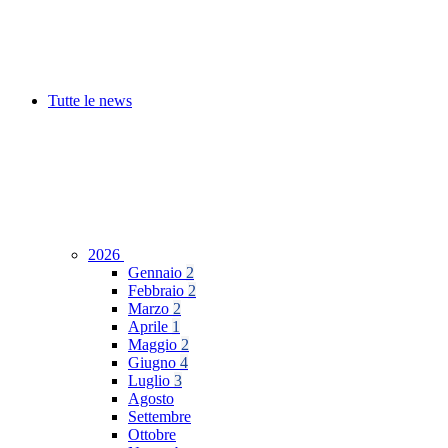
Tutte le news
2026
Gennaio
2
Febbraio
2
Marzo
2
Aprile
1
Maggio
2
Giugno
4
Luglio
3
Agosto
Settembre
Ottobre