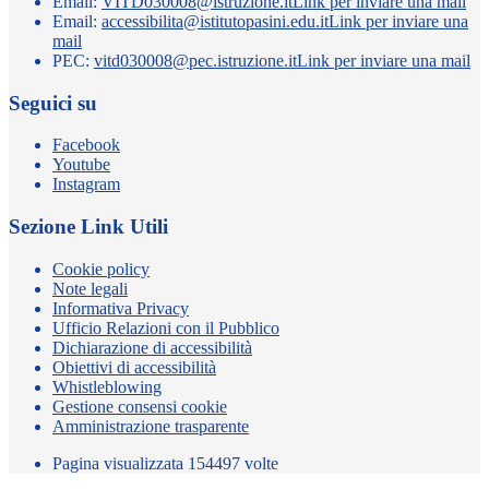
Email:
VITD030008@istruzione.it
Link per inviare una mail
Email:
accessibilita@istitutopasini.edu.it
Link per inviare una
mail
PEC:
vitd030008@pec.istruzione.it
Link per inviare una mail
Seguici su
Facebook
Youtube
Instagram
Sezione Link Utili
Cookie policy
Note legali
Informativa Privacy
Ufficio Relazioni con il Pubblico
Dichiarazione di accessibilità
Obiettivi di accessibilità
Whistleblowing
Gestione consensi cookie
Amministrazione trasparente
Pagina visualizzata
154497
volte