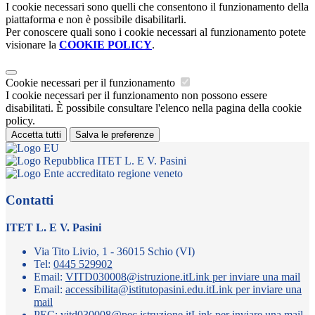
I cookie necessari sono quelli che consentono il funzionamento della
piattaforma e non è possibile disabilitarli.
Per conoscere quali sono i cookie necessari al funzionamento potete
visionare la
COOKIE POLICY
.
Cookie necessari per il funzionamento
I cookie necessari per il funzionamento non possono essere
disabilitati. È possibile consultare l'elenco nella pagina della cookie
policy.
Accetta tutti
Salva le preferenze
ITET L. E V. Pasini
Contatti
ITET L. E V. Pasini
Via Tito Livio, 1 - 36015 Schio (VI)
Tel:
0445 529902
Email:
VITD030008@istruzione.it
Link per inviare una mail
Email:
accessibilita@istitutopasini.edu.it
Link per inviare una
mail
PEC:
vitd030008@pec.istruzione.it
Link per inviare una mail