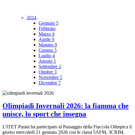
2024
Gennaio
5
Febbraio
Marzo
4
Aprile
9
Maggio
9
Giugno
5
Luglio
4
Agosto
1
Settembre
2
Ottobre
3
Novembre
5
Dicembre
7
Olimpiadi Invernali 2026: la fiamma che
unisce, lo sport che insegna
L'ITET Pasini ha partecipato al Passaggio della Fiaccola Olimpica il
giorno mercoledì 21 gennaio 2026 con le classi 5AFM, 3CRIM,