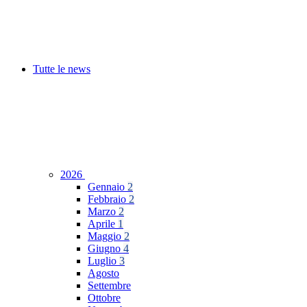
Tutte le news
2026
Gennaio
2
Febbraio
2
Marzo
2
Aprile
1
Maggio
2
Giugno
4
Luglio
3
Agosto
Settembre
Ottobre