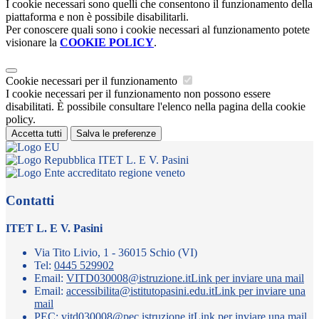
I cookie necessari sono quelli che consentono il funzionamento della
piattaforma e non è possibile disabilitarli.
Per conoscere quali sono i cookie necessari al funzionamento potete
visionare la
COOKIE POLICY
.
Cookie necessari per il funzionamento
I cookie necessari per il funzionamento non possono essere
disabilitati. È possibile consultare l'elenco nella pagina della cookie
policy.
Accetta tutti
Salva le preferenze
ITET L. E V. Pasini
Contatti
ITET L. E V. Pasini
Via Tito Livio, 1 - 36015 Schio (VI)
Tel:
0445 529902
Email:
VITD030008@istruzione.it
Link per inviare una mail
Email:
accessibilita@istitutopasini.edu.it
Link per inviare una
mail
PEC:
vitd030008@pec.istruzione.it
Link per inviare una mail