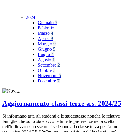
2024
Gennaio
5
Febbraio
Marzo
4
Aprile
9
Maggio
9
Giugno
5
Luglio
4
Agosto
1
Settembre
2
Ottobre
3
Novembre
5
Dicembre
7
Aggiornamento classi terze a.s. 2024/25
Si informano tutti gli studenti e le studentesse nonché le relative
famiglie che sono state accolte tutte le preferenze nella scelta
dell'indirizzo espresse nell'iscrizione alla classe terza per l'anno
scolastico 2024/25. L'effettiva composizione delle classi verrà