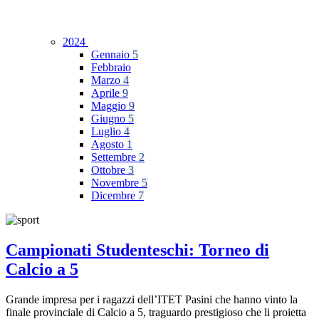
2024
Gennaio
5
Febbraio
Marzo
4
Aprile
9
Maggio
9
Giugno
5
Luglio
4
Agosto
1
Settembre
2
Ottobre
3
Novembre
5
Dicembre
7
Campionati Studenteschi: Torneo di
Calcio a 5
Grande impresa per i ragazzi dell’ITET Pasini che hanno vinto la
finale provinciale di Calcio a 5, traguardo prestigioso che li proietta