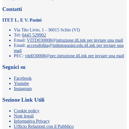
Contatti
ITET L. E V. Pasini
Via Tito Livio, 1 - 36015 Schio (VI)
Tel:
0445 529902
Email:
VITD030008@istruzione.it
Link per inviare una mail
Email:
accessibilita@istitutopasini.edu.it
Link per inviare una
mail
PEC:
vitd030008@pec.istruzione.it
Link per inviare una mail
Seguici su
Facebook
Youtube
Instagram
Sezione Link Utili
Cookie policy
Note legali
Informativa Privacy
Ufficio Relazioni con il Pubblico