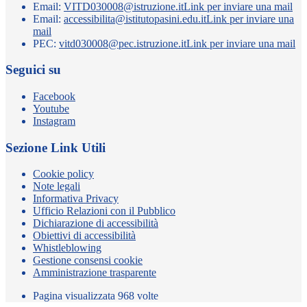
Email:
VITD030008@istruzione.it
Link per inviare una mail
Email:
accessibilita@istitutopasini.edu.it
Link per inviare una
mail
PEC:
vitd030008@pec.istruzione.it
Link per inviare una mail
Seguici su
Facebook
Youtube
Instagram
Sezione Link Utili
Cookie policy
Note legali
Informativa Privacy
Ufficio Relazioni con il Pubblico
Dichiarazione di accessibilità
Obiettivi di accessibilità
Whistleblowing
Gestione consensi cookie
Amministrazione trasparente
Pagina visualizzata
968
volte