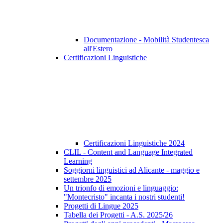
Documentazione - Mobilità Studentesca
all'Estero
Certificazioni Linguistiche
Certificazioni Linguistiche 2024
CLIL - Content and Language Integrated
Learning
Soggiorni linguistici ad Alicante - maggio e
settembre 2025
Un trionfo di emozioni e linguaggio:
"Montecristo" incanta i nostri studenti!
Progetti di Lingue 2025
Tabella dei Progetti - A.S. 2025/26