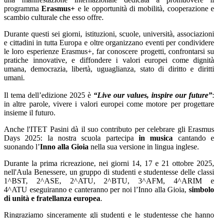
programma
Erasmus+
e le opportunità di mobilità, cooperazione e
scambio culturale che esso offre.
Durante questi sei giorni, istituzioni, scuole, università, associazioni
e cittadini in tutta Europa e oltre organizzano eventi per condividere
le loro esperienze Erasmus+, far conoscere progetti, confrontarsi su
pratiche innovative, e diffondere i valori europei come dignità
umana, democrazia, libertà, uguaglianza, stato di diritto e diritti
umani.
Il tema dell’edizione 2025 è
“Live our values, inspire our future”
:
in altre parole, vivere i valori europei come motore per progettare
insieme il futuro.
Anche l'ITET Pasini dà il suo contributo per celebrare gli Erasmus
Days 2025: l
a nostra scuola partecipa
in musica
cantando e
suonando l’
Inno alla Gioia
nella sua versione in lingua inglese.
Durante la prima ricreazione, nei giorni 14, 17 e 21 ottobre 2025,
nell'Aula Benessere, un gruppo di studenti e studentesse delle classi
1^BST, 2^ASE, 2^ATU, 2^BTU, 3^AFM, 4^ARIM e
4^ATU eseguiranno e canteranno per noi l’Inno alla Gioia,
simbolo
di unità e fratellanza europea
.
Ringraziamo sinceramente gli studenti e le studentesse che hanno