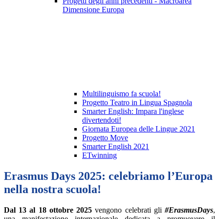
Progetti degli anni precedenti - Macroarea
Dimensione Europa
Multilinguismo fa scuola!
Progetto Teatro in Lingua Spagnola
Smarter English: Impara l'inglese
divertendoti!
Giornata Europea delle Lingue 2021
Progetto Move
Smarter English 2021
ETwinning
Erasmus Days 2025: celebriamo l’Europa
nella nostra scuola!
Dal 13 al 18 ottobre 2025
vengono celebrati gli
#ErasmusDays
,
una manifestazione internazionale dedicata a promuovere il