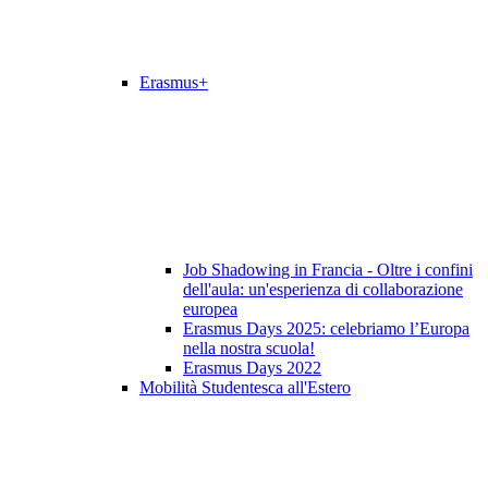
Erasmus+
Job Shadowing in Francia - Oltre i confini
dell'aula: un'esperienza di collaborazione
europea
Erasmus Days 2025: celebriamo l’Europa
nella nostra scuola!
Erasmus Days 2022
Mobilità Studentesca all'Estero