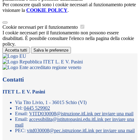
Per conoscere quali sono i cookie necessari al funzionamento potete
visionare la
COOKIE POLICY
.
Cookie necessari per il funzionamento
I cookie necessari per il funzionamento non possono essere
disabilitati. È possibile consultare l'elenco nella pagina della cookie
policy.
Accetta tutti
Salva le preferenze
ITET L. E V. Pasini
Contatti
ITET L. E V. Pasini
Via Tito Livio, 1 - 36015 Schio (VI)
Tel:
0445 529902
Email:
VITD030008@istruzione.it
Link per inviare una mail
Email:
accessibilita@istitutopasini.edu.it
Link per inviare una
mail
PEC:
vitd030008@pec.istruzione.it
Link per inviare una mail