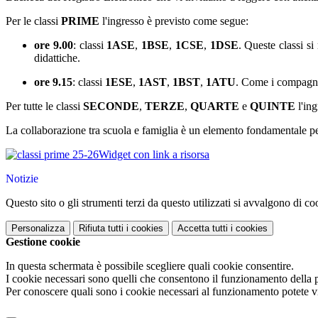
Per le classi
PRIME
l'ingresso è previsto come segue:
ore 9.00
: classi
1ASE
,
1BSE
,
1CSE
,
1DSE
. Queste classi s
didattiche.
ore 9.15
: classi
1ESE
,
1AST
,
1BST
,
1ATU
. Come i compagni,
Per tutte le classi
SECONDE
,
TERZE
,
QUARTE
e
QUINTE
l'in
La collaborazione tra scuola e famiglia è un elemento fondamentale pe
Widget con link a risorsa
Notizie
Questo sito o gli strumenti terzi da questo utilizzati si avvalgono di coo
Personalizza
Rifiuta tutti
i cookies
Accetta tutti
i cookies
Gestione cookie
In questa schermata è possibile scegliere quali cookie consentire.
I cookie necessari sono quelli che consentono il funzionamento della pi
Per conoscere quali sono i cookie necessari al funzionamento potete v