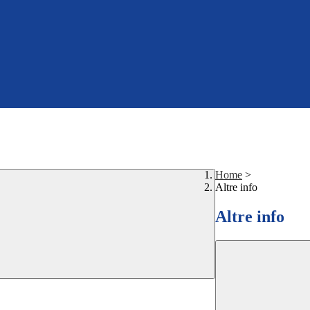
Home
>
Altre info
Altre info