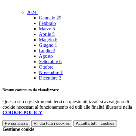
2024
Gennaio
29
Febbraio
Marzo
5
Aprile
5
Maggio
6
Giugno
1
Luglio
3
Agosto
Settembre
6
Ottobre
Novembre
1
Dicembre
2
Nessun contenuto da visualizzare
Questo sito o gli strumenti terzi da questo utilizzati si avvalgono di
cookie necessari al funzionamento ed utili alle finalità illustrate nella
COOKIE POLICY
.
Personalizza
Rifiuta tutti
i cookies
Accetta tutti
i cookies
Gestione cookie