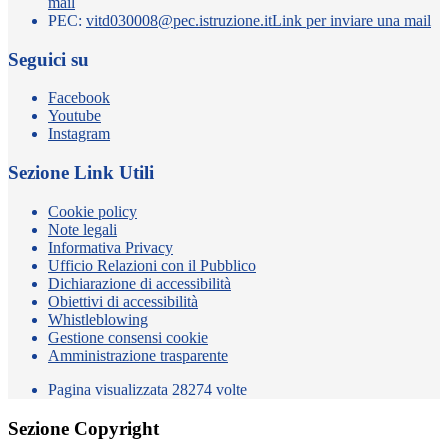
mail
PEC:
vitd030008@pec.istruzione.it
Link per inviare una mail
Seguici su
Facebook
Youtube
Instagram
Sezione Link Utili
Cookie policy
Note legali
Informativa Privacy
Ufficio Relazioni con il Pubblico
Dichiarazione di accessibilità
Obiettivi di accessibilità
Whistleblowing
Gestione consensi cookie
Amministrazione trasparente
Pagina visualizzata
28274
volte
Sezione Copyright