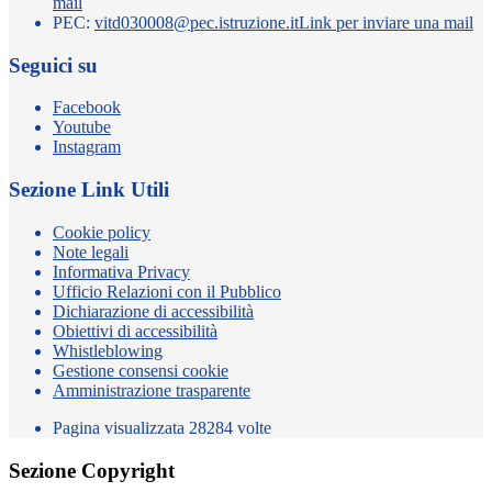
mail
PEC:
vitd030008@pec.istruzione.it
Link per inviare una mail
Seguici su
Facebook
Youtube
Instagram
Sezione Link Utili
Cookie policy
Note legali
Informativa Privacy
Ufficio Relazioni con il Pubblico
Dichiarazione di accessibilità
Obiettivi di accessibilità
Whistleblowing
Gestione consensi cookie
Amministrazione trasparente
Pagina visualizzata
28284
volte
Sezione Copyright