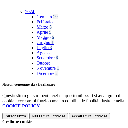
2024
Gennaio
29
Febbraio
Marzo
5
Aprile
5
Maggio
6
Giugno
1
Luglio
3
Agosto
Settembre
6
Ottobre
Novembre
1
Dicembre
2
Nessun contenuto da visualizzare
Questo sito o gli strumenti terzi da questo utilizzati si avvalgono di
cookie necessari al funzionamento ed utili alle finalità illustrate nella
COOKIE POLICY
.
Personalizza
Rifiuta tutti
i cookies
Accetta tutti
i cookies
Gestione cookie