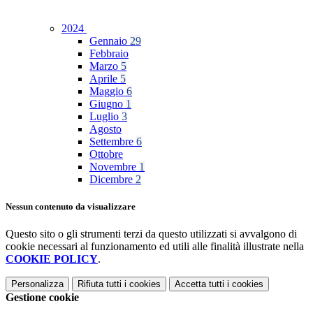
2024
Gennaio
29
Febbraio
Marzo
5
Aprile
5
Maggio
6
Giugno
1
Luglio
3
Agosto
Settembre
6
Ottobre
Novembre
1
Dicembre
2
Nessun contenuto da visualizzare
Questo sito o gli strumenti terzi da questo utilizzati si avvalgono di
cookie necessari al funzionamento ed utili alle finalità illustrate nella
COOKIE POLICY
.
Personalizza
Rifiuta tutti
i cookies
Accetta tutti
i cookies
Gestione cookie