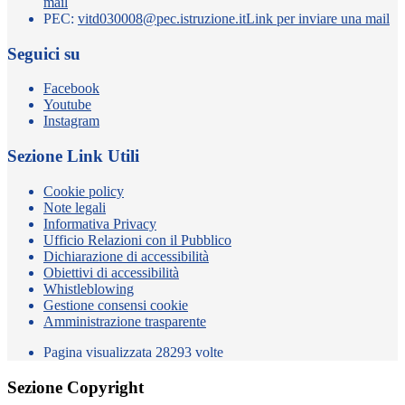
mail
PEC:
vitd030008@pec.istruzione.it
Link per inviare una mail
Seguici su
Facebook
Youtube
Instagram
Sezione Link Utili
Cookie policy
Note legali
Informativa Privacy
Ufficio Relazioni con il Pubblico
Dichiarazione di accessibilità
Obiettivi di accessibilità
Whistleblowing
Gestione consensi cookie
Amministrazione trasparente
Pagina visualizzata
28293
volte
Sezione Copyright