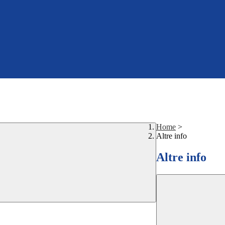
Home
>
Altre info
Altre info