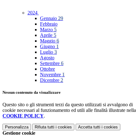
2024
Gennaio
29
Febbraio
Marzo
5
Aprile
5
Maggio
6
Giugno
1
Luglio
3
Agosto
Settembre
6
Ottobre
Novembre
1
Dicembre
2
Nessun contenuto da visualizzare
Questo sito o gli strumenti terzi da questo utilizzati si avvalgono di
cookie necessari al funzionamento ed utili alle finalità illustrate nella
COOKIE POLICY
.
Personalizza
Rifiuta tutti
i cookies
Accetta tutti
i cookies
Gestione cookie