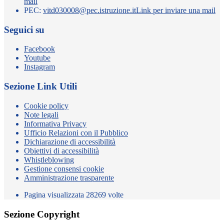
mail
PEC:
vitd030008@pec.istruzione.it
Link per inviare una mail
Seguici su
Facebook
Youtube
Instagram
Sezione Link Utili
Cookie policy
Note legali
Informativa Privacy
Ufficio Relazioni con il Pubblico
Dichiarazione di accessibilità
Obiettivi di accessibilità
Whistleblowing
Gestione consensi cookie
Amministrazione trasparente
Pagina visualizzata
28269
volte
Sezione Copyright