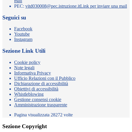
mail
PEC:
vitd030008@pec.istruzione.it
Link per inviare una mail
Seguici su
Facebook
Youtube
Instagram
Sezione Link Utili
Cookie policy
Note legali
Informativa Privacy
Ufficio Relazioni con il Pubblico
Dichiarazione di accessibilità
Obiettivi di accessibilità
Whistleblowing
Gestione consensi cookie
Amministrazione trasparente
Pagina visualizzata
28272
volte
Sezione Copyright