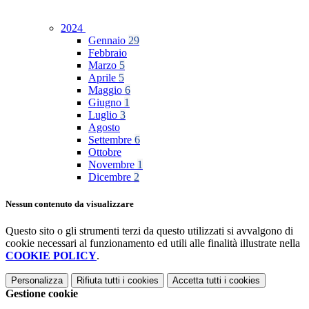
2024
Gennaio
29
Febbraio
Marzo
5
Aprile
5
Maggio
6
Giugno
1
Luglio
3
Agosto
Settembre
6
Ottobre
Novembre
1
Dicembre
2
Nessun contenuto da visualizzare
Questo sito o gli strumenti terzi da questo utilizzati si avvalgono di
cookie necessari al funzionamento ed utili alle finalità illustrate nella
COOKIE POLICY
.
Personalizza
Rifiuta tutti
i cookies
Accetta tutti
i cookies
Gestione cookie