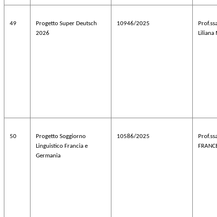
49
Progetto Super Deutsch
10946/2025
Prof.s
2026
Liliana
50
Progetto Soggiorno
10586/2025
Prof.ss
Linguistico Francia e
FRANCE
Germania