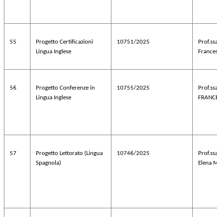
55
Progetto Certificazioni
10751/2025
Prof.s
Lingua Inglese
France
56
Progetto Conferenze in
10755/2025
Prof.s
Lingua Inglese
FRANC
57
Progetto Lettorato (Lingua
10746/2025
Prof.s
Spagnola)
Elena 