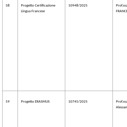
58
Progetto Certificazione
10948/2025
Prof.ss
Lingua Francese
FRANCE
59
Progetto ERASMUS
10745/2025
Prof.s
Alessa