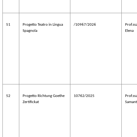
51
Progetto Teatro in Lingua
/10967/2026
Prof.s
Spagnola
Elena
52
Progetto Richtung Goethe
10762/2025
Prof.s
Zertifickat
Samant