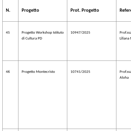
N.
Progetto
Prot. Progetto
Refer
45
Progetto Workshop Istituto
10947/2025
Prof.s
di Cultura PD
Liliana
46
Progetto Montecristo
10741/2025
Prof.s
Aloha