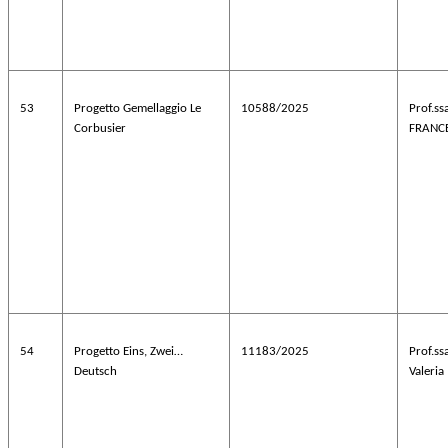
53
Progetto Gemellaggio Le
10588/2025
Prof.ss
Corbusier
FRANCE
54
Progetto Eins, Zwei…
11183/2025
Prof.s
Deutsch
Valeria