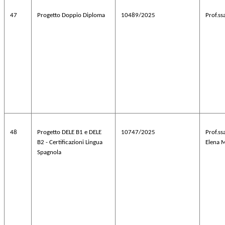
47
Progetto Doppio Diploma
10489/2025
Prof.ss
48
Progetto DELE B1 e DELE
10747/2025
Prof.s
B2 - Certificazioni Lingua
Elena 
Spagnola