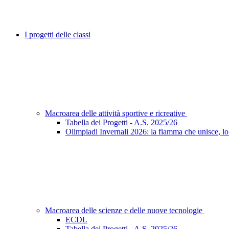
I progetti delle classi
Macroarea delle attività sportive e ricreative
Tabella dei Progetti - A.S. 2025/26
Olimpiadi Invernali 2026: la fiamma che unisce, lo
Macroarea delle scienze e delle nuove tecnologie
ECDL
Tabella dei Progetti - A.S. 2025/26