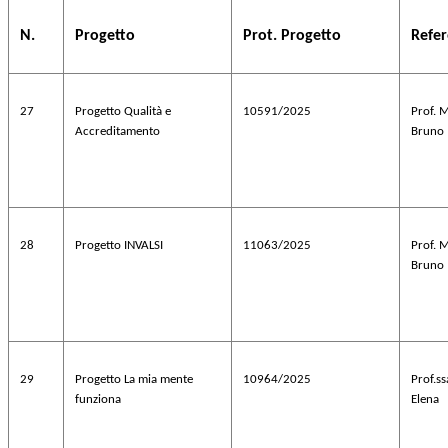
N.
Progetto
Prot. Progetto
Refe
27
Progetto Qualità e
10591/2025
Prof. 
Accreditamento
Bruno
28
Progetto INVALSI
11063/2025
Prof. 
Bruno
29
Progetto La mia mente
10964/2025
Prof.s
funziona
Elena