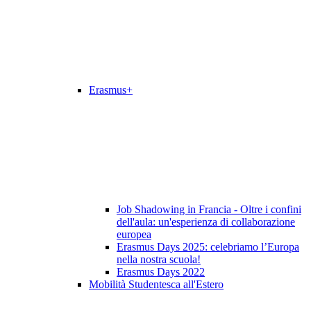
Erasmus+
Job Shadowing in Francia - Oltre i confini
dell'aula: un'esperienza di collaborazione
europea
Erasmus Days 2025: celebriamo l’Europa
nella nostra scuola!
Erasmus Days 2022
Mobilità Studentesca all'Estero