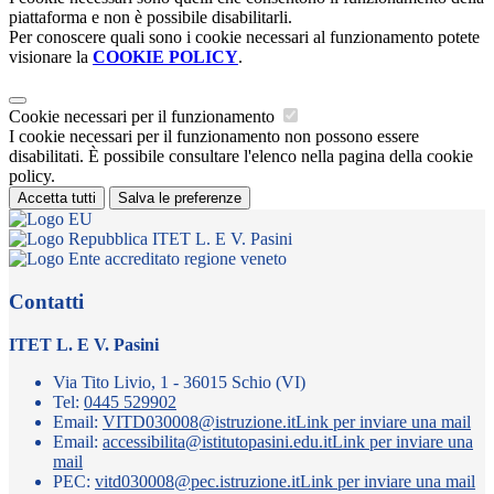
piattaforma e non è possibile disabilitarli.
Per conoscere quali sono i cookie necessari al funzionamento potete
visionare la
COOKIE POLICY
.
Cookie necessari per il funzionamento
I cookie necessari per il funzionamento non possono essere
disabilitati. È possibile consultare l'elenco nella pagina della cookie
policy.
Accetta tutti
Salva le preferenze
ITET L. E V. Pasini
Contatti
ITET L. E V. Pasini
Via Tito Livio, 1 - 36015 Schio (VI)
Tel:
0445 529902
Email:
VITD030008@istruzione.it
Link per inviare una mail
Email:
accessibilita@istitutopasini.edu.it
Link per inviare una
mail
PEC:
vitd030008@pec.istruzione.it
Link per inviare una mail