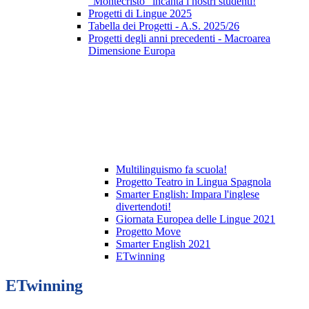
"Montecristo" incanta i nostri studenti!
Progetti di Lingue 2025
Tabella dei Progetti - A.S. 2025/26
Progetti degli anni precedenti - Macroarea
Dimensione Europa
Multilinguismo fa scuola!
Progetto Teatro in Lingua Spagnola
Smarter English: Impara l'inglese
divertendoti!
Giornata Europea delle Lingue 2021
Progetto Move
Smarter English 2021
ETwinning
ETwinning