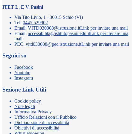
ITET L. E V. Pasini
Via Tito Livio, 1 - 36015 Schio (VI)
Tel:
0445 529902
Email:
VITD030008@istruzione.it
Link per inviare una mail
Email:
accessibilita@istitutopasini.edu.it
Link per inviare una
mail
PEC:
vitd030008@pec.istruzione.it
Link per inviare una mail
Seguici su
Facebook
Youtube
Instagram
Sezione Link Utili
Cookie policy
Note legali
Informativa Privacy
Ufficio Relazioni con il Pubblico
Dichiarazione di accessibilità
Obiettivi di accessibilità
Whistleblowing