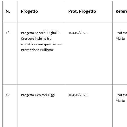
N.
Progetto
Prot. Progetto
Refer
18
Progetto Specchi Digitali -
10449/2025
Prof.s
Crescere insieme tra
Marta
empatia e consapevolezza -
Prevenzione Bullismo
19
Progetto Genitori Oggi
10450/2025
Prof.s
Marta