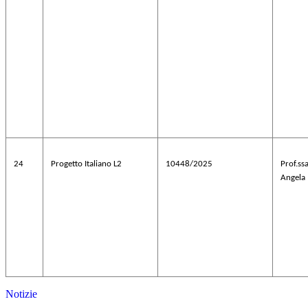
24
Progetto Italiano L2
10448/2025
Prof.s
Angela
Notizie