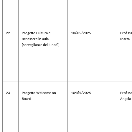
22
Progetto Cultura e
10605/2025
Prof.s
Benessere in aula
Marta
(sorveglianze del lunedì)
23
Progetto Welcome on
10965/2025
Prof.s
Board
Angela