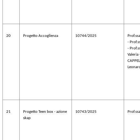
20
Progetto Accoglienza
10744/2025
Prof.ss
- Prof.s
- Prof.
Valeria 
CAPPE
Leonar
21
Progetto Teen box - azione
10743/2025
Prof.ss
skap