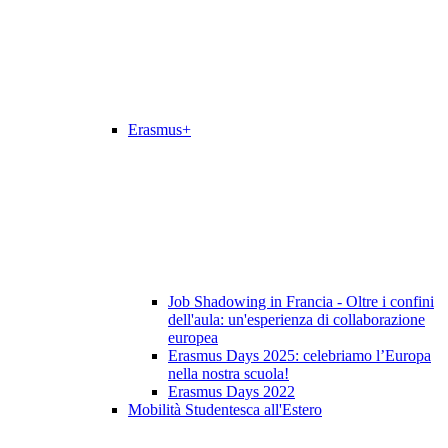
Erasmus+
Job Shadowing in Francia - Oltre i confini
dell'aula: un'esperienza di collaborazione
europea
Erasmus Days 2025: celebriamo l’Europa
nella nostra scuola!
Erasmus Days 2022
Mobilità Studentesca all'Estero