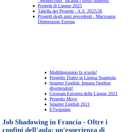
"Montecristo" incanta i nostri studenti!
Progetti di Lingue 2025
Tabella dei Progetti - A.S. 2025/26
Progetti degli anni precedenti - Macroarea
Dimensione Europa
Multilinguismo fa scuola!
Progetto Teatro in Lingua Spagnola
Smarter English: Impara l'inglese
divertendoti!
Giornata Europea delle Lingue 2021
Progetto Move
Smarter English 2021
ETwinning
Job Shadowing in Francia - Oltre i
confini dell'aula: un'esperienza di