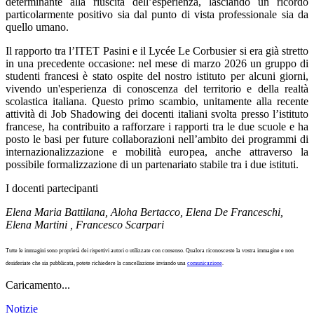
determinante alla riuscita dell’esperienza, lasciando un ricordo
particolarmente positivo sia dal punto di vista professionale sia da
quello umano.
Il rapporto tra l’ITET Pasini e il Lycée Le Corbusier si era già stretto
in una precedente occasione: nel mese di marzo 2026 un gruppo di
studenti francesi è stato ospite del nostro istituto per alcuni giorni,
vivendo un'esperienza di conoscenza del territorio e della realtà
scolastica italiana. Questo primo scambio, unitamente alla recente
attività di Job Shadowing dei docenti italiani svolta presso l’istituto
francese, ha contribuito a rafforzare i rapporti tra le due scuole e ha
posto le basi per future collaborazioni nell’ambito dei programmi di
internazionalizzazione e mobilità europea, anche attraverso la
possibile formalizzazione di un partenariato stabile tra i due istituti.
I docenti partecipanti
Elena Maria Battilana,
Aloha Bertacco,
Elena De Franceschi,
Elena Martini ,
Francesco Scarpari
Tutte le immagini sono proprietà dei rispettivi autori o utilizzate con consenso. Qualora riconosceste la vostra immagine e non
desideriate che sia pubblicata, potete richiedere la cancellazione inviando una
comunicazione
.
Caricamento...
Notizie