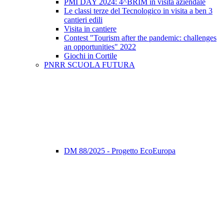
PMI DAY 2024: 4^BRIM in visita aziendale
Le classi terze del Tecnologico in visita a ben 3
cantieri edili
Visita in cantiere
Contest "Tourism after the pandemic: challenges
an opportunities" 2022
Giochi in Cortile
PNRR SCUOLA FUTURA
DM 88/2025 - Progetto EcoEuropa