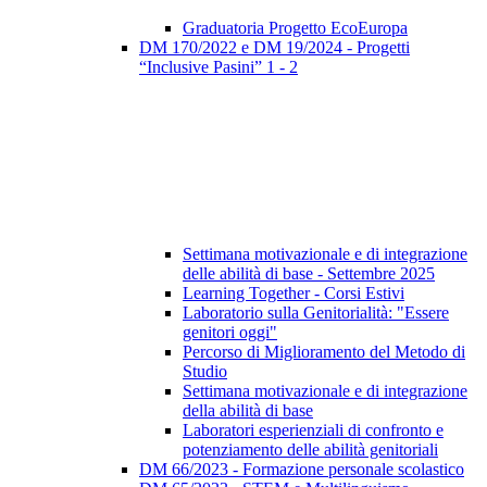
Graduatoria Progetto EcoEuropa
DM 170/2022 e DM 19/2024 - Progetti
“Inclusive Pasini” 1 - 2
Settimana motivazionale e di integrazione
delle abilità di base - Settembre 2025
Learning Together - Corsi Estivi
Laboratorio sulla Genitorialità: "Essere
genitori oggi"
Percorso di Miglioramento del Metodo di
Studio
Settimana motivazionale e di integrazione
della abilità di base
Laboratori esperienziali di confronto e
potenziamento delle abilità genitoriali
DM 66/2023 - Formazione personale scolastico