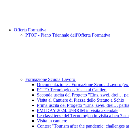
Offerta Formativa
PTOF - Piano Triennale dell'Offerta Formativa
Formazione Scuola-Lavoro
Documentazione - Formazione Scuola-Lavoro (e
PCTO Tecnologico - Visita ai Cantieri
Seconda uscita del Progetto "Eins, zwei, drei… par
Visita al Cantiere di Piazza dello Statuto a Schio
Prima uscita del Progetto "Eins, zwei, drei… parti
PMI DAY 2024: 4^BRIM in visita aziendale
Le classi terze del Tecnologico in visita a ben 3 cant
Visita in cantiere
Contest "Tourism after the pandemic: challenges a