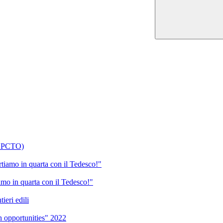
x PCTO)
tiamo in quarta con il Tedesco!"
amo in quarta con il Tedesco!"
ieri edili
n opportunities" 2022