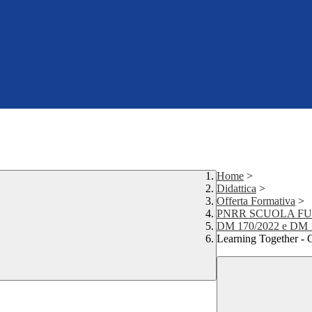
Home
>
Didattica
>
Offerta Formativa
>
PNRR SCUOLA F
DM 170/2022 e DM 19/
Learning Together - C