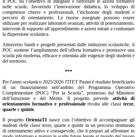
Il POC ha l’obiettivo di integrare e rafforzare le azioni formative
nelle scuole, favorendo l’innovazione didattica, lo sviluppo di
competenze chiave e professionali, l’inclusione degli studenti e
percorsi di orientamento. Le risorse assegnate possono essere
utilizzate per realizzare laboratori avanzati, attività di potenziamento,
interventi di supporto all’apprendimento e azioni mirate a contrastare
la dispersione scolastica.
Attraverso bandi e progetti presentati dalle istituzioni scolastiche, il
POC sostiene l’ampliamento dell’offerta formativa e promuove una
scuola più moderna, efficace e orientata alle esigenze degli studenti e
del territorio.
***
Per l'anno scolastico 2025/2026 l'ITET Pasini è risultato beneficiario
di un finanziamento nell’ambito del Programma Operativo
Complementare (POC) “Per la Scuola”, promosso dal Ministero
dell’Istruzione e del Merito. Il progetto prevede
attività di
orientamento formativo e professionale
rivolta alle classi
terze
,
quarte
e
quinte
.
Il progetto
OrientaTI
nasce con l’obiettivo di accompagnare gli
studenti delle classi terze, quarte e quinte in un percorso strutturato
di orientamento attivo e consapevole, che li prepari ad affrontare in
modo informato e maturo le scelte future legate al mondo del lavoro