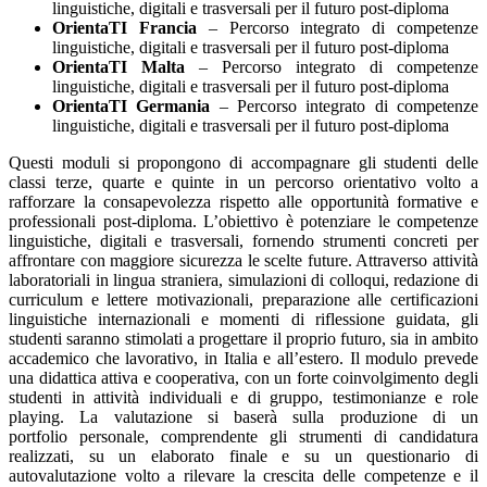
linguistiche, digitali e trasversali per il futuro post-diploma
OrientaTI Francia
– Percorso integrato di competenze
linguistiche, digitali e trasversali per il futuro post-diploma
OrientaTI Malta
– Percorso integrato di competenze
linguistiche, digitali e trasversali per il futuro post-diploma
OrientaTI Germania
– Percorso integrato di competenze
linguistiche, digitali e trasversali per il futuro post-diploma
Questi moduli si propongono di accompagnare gli studenti delle
classi terze, quarte e quinte in un percorso orientativo volto a
rafforzare la consapevolezza rispetto alle opportunità formative e
professionali post-diploma. L’obiettivo è potenziare le competenze
linguistiche, digitali e trasversali, fornendo strumenti concreti per
affrontare con maggiore sicurezza le scelte future. Attraverso attività
laboratoriali in lingua straniera, simulazioni di colloqui, redazione di
curriculum e lettere motivazionali, preparazione alle certificazioni
linguistiche internazionali e momenti di riflessione guidata, gli
studenti saranno stimolati a progettare il proprio futuro, sia in ambito
accademico che lavorativo, in Italia e all’estero. Il modulo prevede
una didattica attiva e cooperativa, con un forte coinvolgimento degli
studenti in attività individuali e di gruppo, testimonianze e role
playing. La valutazione si baserà sulla produzione di un
portfolio personale, comprendente gli strumenti di candidatura
realizzati, su un elaborato finale e su un questionario di
autovalutazione volto a rilevare la crescita delle competenze e il