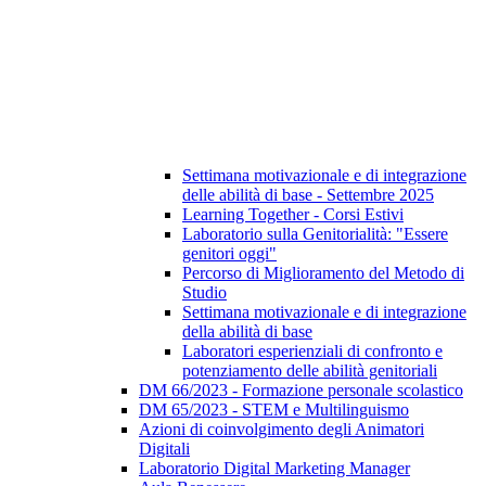
Settimana motivazionale e di integrazione
delle abilità di base - Settembre 2025
Learning Together - Corsi Estivi
Laboratorio sulla Genitorialità: "Essere
genitori oggi"
Percorso di Miglioramento del Metodo di
Studio
Settimana motivazionale e di integrazione
della abilità di base
Laboratori esperienziali di confronto e
potenziamento delle abilità genitoriali
DM 66/2023 - Formazione personale scolastico
DM 65/2023 - STEM e Multilinguismo
Azioni di coinvolgimento degli Animatori
Digitali
Laboratorio Digital Marketing Manager