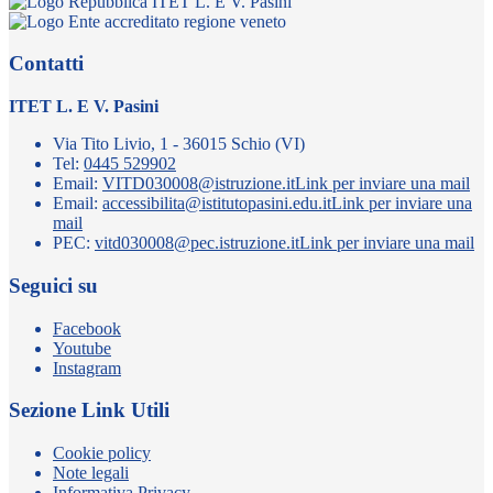
ITET L. E V. Pasini
Contatti
ITET L. E V. Pasini
Via Tito Livio, 1 - 36015 Schio (VI)
Tel:
0445 529902
Email:
VITD030008@istruzione.it
Link per inviare una mail
Email:
accessibilita@istitutopasini.edu.it
Link per inviare una
mail
PEC:
vitd030008@pec.istruzione.it
Link per inviare una mail
Seguici su
Facebook
Youtube
Instagram
Sezione Link Utili
Cookie policy
Note legali
Informativa Privacy