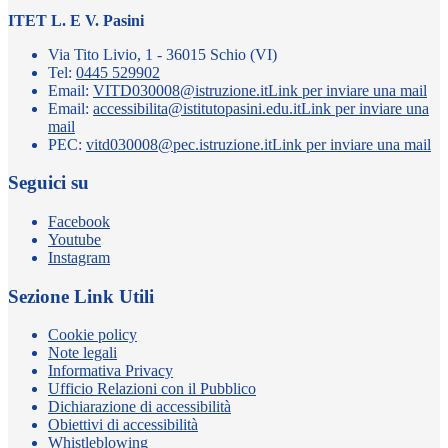
ITET L. E V. Pasini
Via Tito Livio, 1 - 36015 Schio (VI)
Tel:
0445 529902
Email:
VITD030008@istruzione.it
Link per inviare una mail
Email:
accessibilita@istitutopasini.edu.it
Link per inviare una
mail
PEC:
vitd030008@pec.istruzione.it
Link per inviare una mail
Seguici su
Facebook
Youtube
Instagram
Sezione Link Utili
Cookie policy
Note legali
Informativa Privacy
Ufficio Relazioni con il Pubblico
Dichiarazione di accessibilità
Obiettivi di accessibilità
Whistleblowing