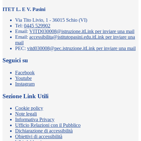
ITET L. E V. Pasini
Via Tito Livio, 1 - 36015 Schio (VI)
Tel:
0445 529902
Email:
VITD030008@istruzione.it
Link per inviare una mail
Email:
accessibilita@istitutopasini.edu.it
Link per inviare una
mail
PEC:
vitd030008@pec.istruzione.it
Link per inviare una mail
Seguici su
Facebook
Youtube
Instagram
Sezione Link Utili
Cookie policy
Note legali
Informativa Privacy
Ufficio Relazioni con il Pubblico
Dichiarazione di accessibilità
Obiettivi di accessibilità