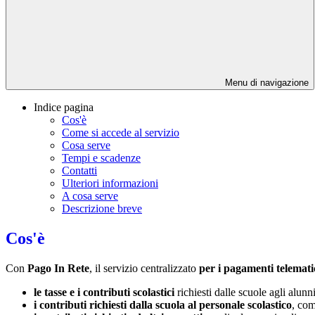
Menu di navigazione
Indice pagina
Cos'è
Come si accede al servizio
Cosa serve
Tempi e scadenze
Contatti
Ulteriori informazioni
A cosa serve
Descrizione breve
Cos'è
Con
Pago In Rete
, il servizio centralizzato
per i pagamenti telemati
le tasse e i contributi scolastici
richiesti dalle scuole agli alunn
i contributi richiesti dalla scuola al personale scolastico
, com