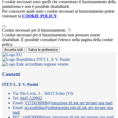
I cookie necessari sono quelli che consentono il funzionamento della
piattaforma e non è possibile disabilitarli.
Per conoscere quali sono i cookie necessari al funzionamento potete
visionare la
COOKIE POLICY
.
Cookie necessari per il funzionamento
I cookie necessari per il funzionamento non possono essere
disabilitati. È possibile consultare l'elenco nella pagina della cookie
policy.
Accetta tutti
Salva le preferenze
ITET L. E V. Pasini
Contatti
ITET L. E V. Pasini
Via Tito Livio, 1 - 36015 Schio (VI)
Tel:
0445 529902
Email:
VITD030008@istruzione.it
Link per inviare una mail
Email:
accessibilita@istitutopasini.edu.it
Link per inviare una
mail
PEC:
vitd030008@pec.istruzione.it
Link per inviare una mail