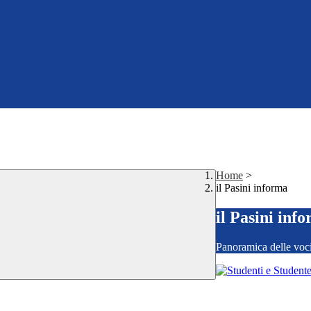
Home
>
il Pasini informa
il Pasini inf
Panoramica delle voc