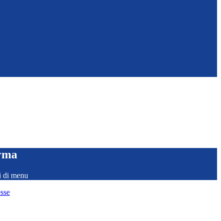
orma
i di menu