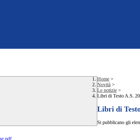
Home
>
Novità
>
Le notizie
>
Libri di Testo A.S. 2
Libri di Test
Si pubblicano gli elenc
se.pdf