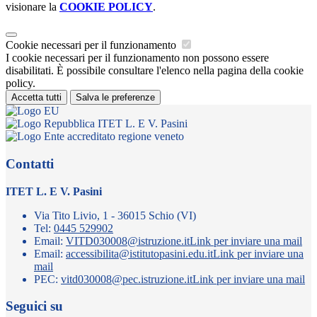
visionare la
COOKIE POLICY
.
Cookie necessari per il funzionamento
I cookie necessari per il funzionamento non possono essere
disabilitati. È possibile consultare l'elenco nella pagina della cookie
policy.
Accetta tutti
Salva le preferenze
ITET L. E V. Pasini
Contatti
ITET L. E V. Pasini
Via Tito Livio, 1 - 36015 Schio (VI)
Tel:
0445 529902
Email:
VITD030008@istruzione.it
Link per inviare una mail
Email:
accessibilita@istitutopasini.edu.it
Link per inviare una
mail
PEC:
vitd030008@pec.istruzione.it
Link per inviare una mail
Seguici su