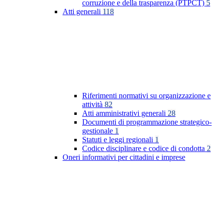
corruzione e della trasparenza (PTPCT)
5
Atti generali
118
Riferimenti normativi su organizzazione e
attività
82
Atti amministrativi generali
28
Documenti di programmazione strategico-
gestionale
1
Statuti e leggi regionali
1
Codice disciplinare e codice di condotta
2
Oneri informativi per cittadini e imprese