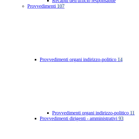
Recapiti dell'ufficio responsabile
Provvedimenti
107
Provvedimenti organi indirizzo-politico
14
Provvedimenti organi indirizzo-politico
11
Provvedimenti dirigenti - amministrativi
93