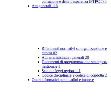
corruzione e della trasparenza (PTPCT)
5
Atti generali
118
Riferimenti normativi su organizzazione e
attività
82
Atti amministrativi generali
28
Documenti di programmazione strategico-
gestionale
1
Statuti e leggi regionali
1
Codice disciplinare e codice di condotta
2
Oneri informativi per cittadini e imprese