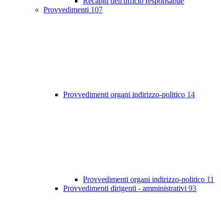
Recapiti dell'ufficio responsabile
Provvedimenti
107
Provvedimenti organi indirizzo-politico
14
Provvedimenti organi indirizzo-politico
11
Provvedimenti dirigenti - amministrativi
93